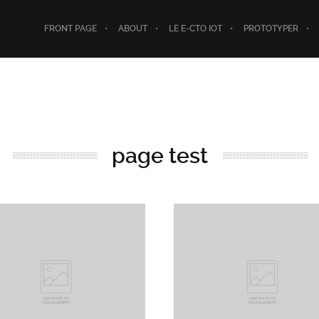
FRONT PAGE
ABOUT
LE E-CTO IOT
PROTOTYPER
page test