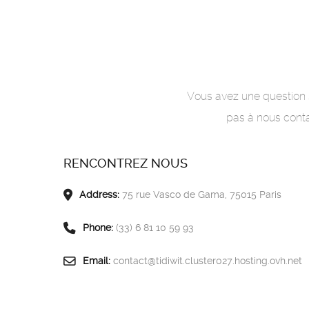
Vous avez une question s
pas à nous conta
RENCONTREZ NOUS
Address:
75 rue Vasco de Gama, 75015 Paris
Phone:
(33) 6 81 10 59 93
Email:
contact@tidiwit.cluster027.hosting.ovh.net