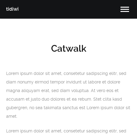
tidiwi
Catwalk
Lorem ipsum dolor sit amet, consetetur sadipscing elitr, sed
diam nonumy eirmod tempor invidunt ut labore et dolore
magna aliquyam erat, sed diam voluptua. At vero eos et
accusam et justo duo dolores et ea rebum. Stet clita kasd
gubergren, no sea takimata sanctus est Lorem ipsum dolor sit
amet.
Lorem ipsum dolor sit amet, consetetur sadipscing elitr, sed