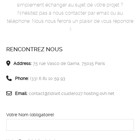
simplement échanger au sujet de votre projet ?
N'hésitez pas à nous contacter par email ou au
téléphone. Nous nous ferons un plaisir de vous répondre
:)
RENCONTREZ NOUS
Address:
75 rue Vasco de Gama, 75015 Paris
Phone:
(33) 6 81 10 59 93
Email:
contact@tidiwit.cluster027.hosting.ovh.net
Votre Nom (obligatoire)