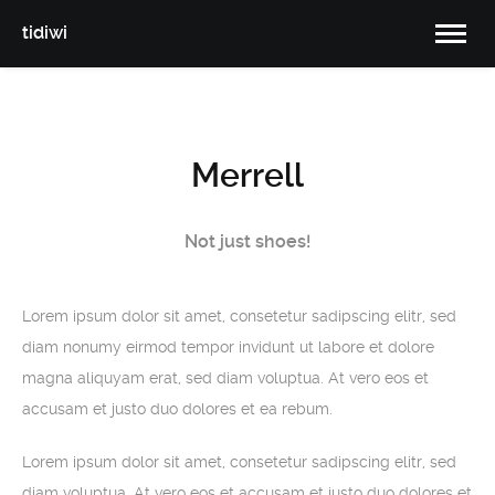
tidiwi
Merrell
Not just shoes!
Lorem ipsum dolor sit amet, consetetur sadipscing elitr, sed
diam nonumy eirmod tempor invidunt ut labore et dolore
magna aliquyam erat, sed diam voluptua. At vero eos et
accusam et justo duo dolores et ea rebum.
Lorem ipsum dolor sit amet, consetetur sadipscing elitr, sed
diam voluptua. At vero eos et accusam et justo duo dolores et